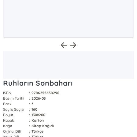
Ruhların Sonbaharı
ISBN
:
9786255658296
Basım Tarihi
:
2026-03
Baskı
:
3
Sayfa Sayısı
:
160
Boyut
:
130x200
Kapak
:
Karton
Kağıt
:
Kitap Kağıdı
Orjinal Dili
:
Türkçe
Yayın Dili
:
Türkçe