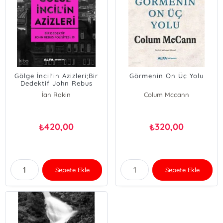
Gölge İncil'in Azizleri;Bir
Görmenin On Üç Yolu
Dedektif John Rebus
Polisiyesi: 19
İan Rakin
Colum Mccann
420,00
320,00
₺
₺
Sepete Ekle
Sepete Ekle