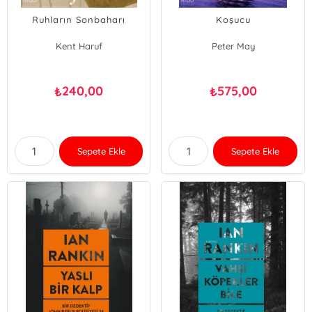
Ruhların Sonbaharı
Koşucu
Kent Haruf
Peter May
240,00
575,00
₺
₺
Sepete Ekle
Sepete Ekle