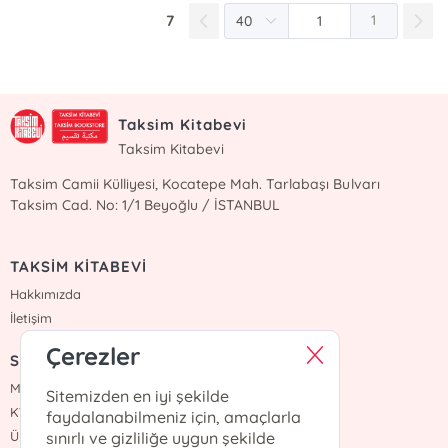
7
1
Taksim Kitabevi
Taksim Kitabevi
Taksim Camii Külliyesi, Kocatepe Mah. Tarlabaşı Bulvarı
Taksim Cad. No: 1/1 Beyoğlu / İSTANBUL
TAKSİM KİTABEVİ
Hakkımızda
İletişim
Çerezler
SÖZLEŞMELER
Mesafeli Satış Sözleşmesi
Sitemizden en iyi şekilde
KVKK Sözleşmesi
faydalanabilmeniz için, amaçlarla
Üyelik Sözleşmesi
sınırlı ve gizliliğe uygun şekilde