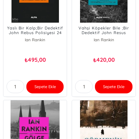
Yaslı Bir Kalp;Bir Dedektif
Vahşi Köpekler Bile ;Bir
John Rebus Polisiyesi 24
Dedektif John Resus
Polisiyesi:20
Ian Rankin
Ian Rankin
495,00
420,00
₺
₺
Sepete Ekle
Sepete Ekle