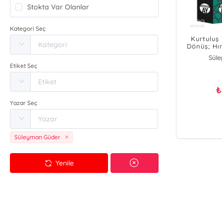
Stokta Var Olanlar
Kategori Seç
Kurtuluş 
Dönüş; Hır
Per
Sül
Etiket Seç
₺
Yazar Seç
Süleyman Güder
Yenile