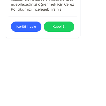
edebileceğinizi öğrenmek için Çerez
Politikamızı inceleyebilirsiniz.
İçeriği İncele
Kabul Et
Taksim Kitabevi
Taksim Kitabevi
Taksim Camii Külliyesi, Kocatepe Mah. Tarlabaşı Bulvarı