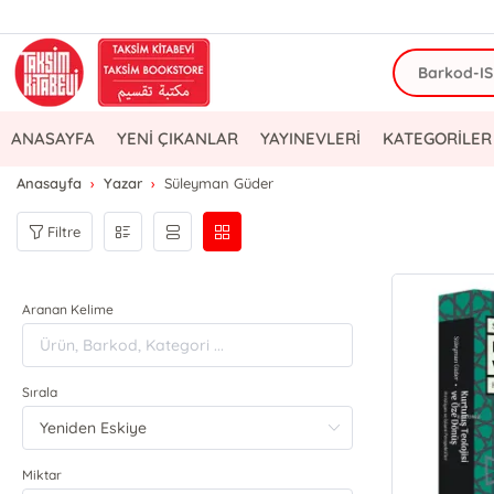
ANASAYFA
YENİ ÇIKANLAR
YAYINEVLERİ
KATEGORİLER
Anasayfa
Yazar
Süleyman Güder
Filtre
Aranan Kelime
Sırala
Miktar