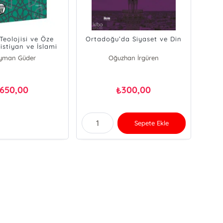
Teolojisi ve Öze
Ortadoğu’da Siyaset ve Din
istiyan ve İslami
spektifler
eyman Güder
Oğuzhan İrgüren
Süleyman Güder
650,00
300,00
₺
Sepete Ekle