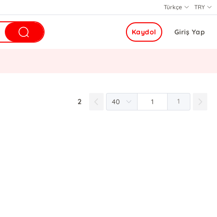
Türkçe
TRY
Kaydol
Giriş Yap
2
1