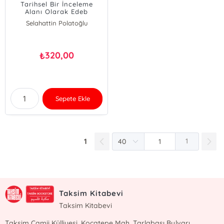
Tarihsel Bir İnceleme
Alanı Olarak Edeb
Selahattin Polatoğlu
Ertuğrul Ökten
320,00
₺
Sepete Ekle
1
1
Taksim Kitabevi
Taksim Kitabevi
Taksim Camii Külliyesi, Kocatepe Mah. Tarlabaşı Bulvarı