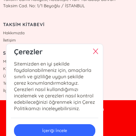
Taksim Cad. No: 1/1 Beyoğlu / İSTANBUL
TAKSİM KİTABEVİ
Hakkımızda
İletişim
Çerezler
SÖZLEŞMELER
Mesafeli Satış Sözleşmesi
Sitemizden en iyi şekilde
KVKK Sözleşmesi
faydalanabilmeniz için, amaçlarla
Üyelik Sözleşmesi
sınırlı ve gizliliğe uygun şekilde
çerez konumlandırmaktayız.
Teslimat ve İade Şartları
Çerezleri nasıl kullandığımızı
İlgili Kişi Başvuru Formu
incelemek ve çerezleri nasıl kontrol
edebileceğinizi öğrenmek için Çerez
Politikamızı inceleyebilirsiniz.
taksimkitabevi@gmail.com
0 212 245 1071
İçeriği İncele