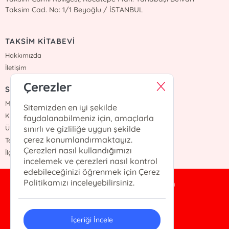
Taksim Cad. No: 1/1 Beyoğlu / İSTANBUL
TAKSİM KİTABEVİ
Hakkımızda
İletişim
Çerezler
SÖZLEŞMELER
Mesafeli Satış Sözleşmesi
Sitemizden en iyi şekilde
KVKK Sözleşmesi
faydalanabilmeniz için, amaçlarla
Üyelik Sözleşmesi
sınırlı ve gizliliğe uygun şekilde
çerez konumlandırmaktayız.
Teslimat ve İade Şartları
Çerezleri nasıl kullandığımızı
İlgili Kişi Başvuru Formu
incelemek ve çerezleri nasıl kontrol
edebileceğinizi öğrenmek için Çerez
Politikamızı inceleyebilirsiniz.
taksimkitabevi@gmail.com
0 212 245 1071
İçeriği İncele