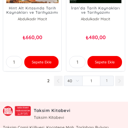
Hint Alt Kıtasında Tarih
İran’da Tarih Kaynakları
Kaynakları ve Tarihyazımı
ve Tarihyazımı
Abdulkadir Macit
Abdulkadir Macit
Hasan Asadi
Şefaattin Deniz
Şefaattin Deniz
660,00
480,00
₺
₺
Sepete Ekle
Sepete Ekle
2
1
Taksim Kitabevi
Taksim Kitabevi
Taksim Camii Külliyesi, Kocatepe Mah. Tarlabaşı Bulvarı