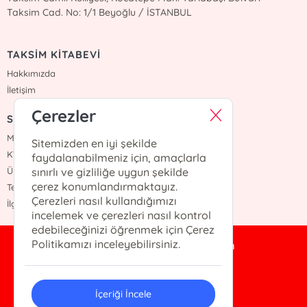
Taksim Cad. No: 1/1 Beyoğlu / İSTANBUL
TAKSİM KİTABEVİ
Hakkımızda
İletişim
Çerezler
SÖZLEŞMELER
Mesafeli Satış Sözleşmesi
Sitemizden en iyi şekilde
KVKK Sözleşmesi
faydalanabilmeniz için, amaçlarla
Üyelik Sözleşmesi
sınırlı ve gizliliğe uygun şekilde
çerez konumlandırmaktayız.
Teslimat ve İade Şartları
Çerezleri nasıl kullandığımızı
İlgili Kişi Başvuru Formu
incelemek ve çerezleri nasıl kontrol
edebileceğinizi öğrenmek için Çerez
Politikamızı inceleyebilirsiniz.
taksimkitabevi@gmail.com
0 212 245 1071
İçeriği İncele