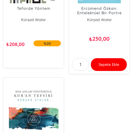
Tefsirde Yöntem
Ercümend Özkan:
Entelektüel Bir Portre
Kürşad Atalar
Kürşad Atalar
230,00
₺
₺
208,00
%20
Sepete Ekle