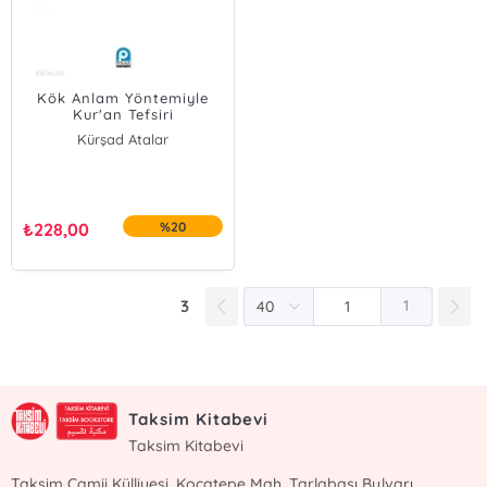
Kök Anlam Yöntemiyle
Kur'an Tefsiri
Kürşad Atalar
₺
228,00
%20
3
1
Taksim Kitabevi
Taksim Kitabevi
Taksim Camii Külliyesi, Kocatepe Mah. Tarlabaşı Bulvarı