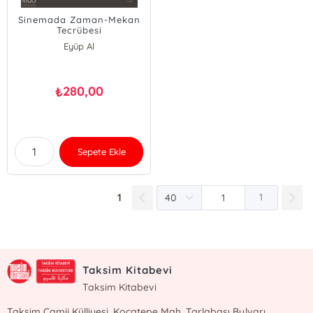
Sinemada Zaman-Mekan
Tecrübesi
Eyüp Al
280,00
₺
Sepete Ekle
1
1
Taksim Kitabevi
Taksim Kitabevi
Taksim Camii Külliyesi, Kocatepe Mah. Tarlabaşı Bulvarı