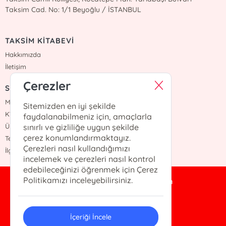
Taksim Cad. No: 1/1 Beyoğlu / İSTANBUL
TAKSİM KİTABEVİ
Hakkımızda
İletişim
Çerezler
SÖZLEŞMELER
Mesafeli Satış Sözleşmesi
Sitemizden en iyi şekilde
KVKK Sözleşmesi
faydalanabilmeniz için, amaçlarla
Üyelik Sözleşmesi
sınırlı ve gizliliğe uygun şekilde
çerez konumlandırmaktayız.
Teslimat ve İade Şartları
Çerezleri nasıl kullandığımızı
İlgili Kişi Başvuru Formu
incelemek ve çerezleri nasıl kontrol
edebileceğinizi öğrenmek için Çerez
Politikamızı inceleyebilirsiniz.
taksimkitabevi@gmail.com
0 212 245 1071
İçeriği İncele