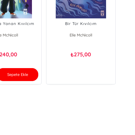
a Yanan Kıvılcım
Bir Tür Kıvılcım
le McNicoll
Elle McNicoll
240,00
275,00
₺
Sepete Ekle