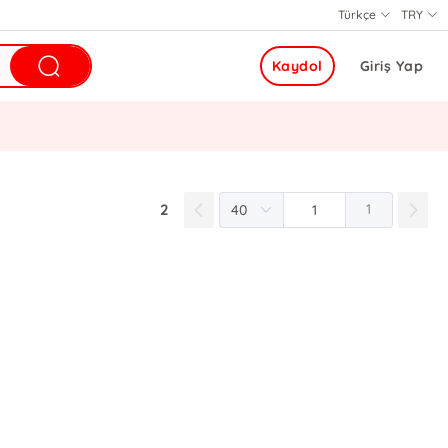
Türkçe
TRY
Kaydol
Giriş Yap
2
1