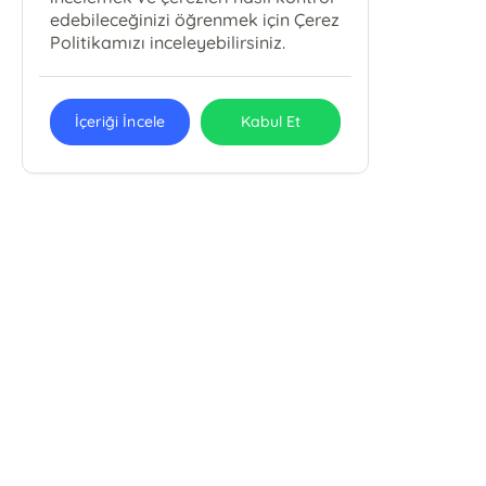
edebileceğinizi öğrenmek için Çerez
Politikamızı inceleyebilirsiniz.
İçeriği İncele
Kabul Et
Taksim Kitabevi
Taksim Kitabevi
Taksim Camii Külliyesi, Kocatepe Mah. Tarlabaşı Bulvarı