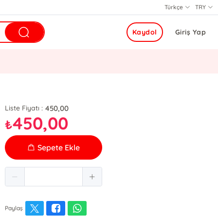
Türkçe
TRY
Kaydol
Giriş Yap
450,00
Liste Fiyatı :
450,00
₺
Sepete Ekle
Paylaş