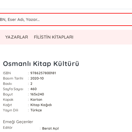
YAZARLAR
FİLİSTİN KİTAPLARI
Osmanlı Kitap Kültürü
ISBN
:
9786257800181
Basım Tarihi
:
2020-10
Baskı
:
2
Sayfa Sayısı
:
460
Boyut
:
165x240
Kapak
:
Karton
Kağıt
:
Kitap Kağıdı
Yayın Dili
:
Türkçe
Emeği Geçenler
Editör
:
Berat Açıl