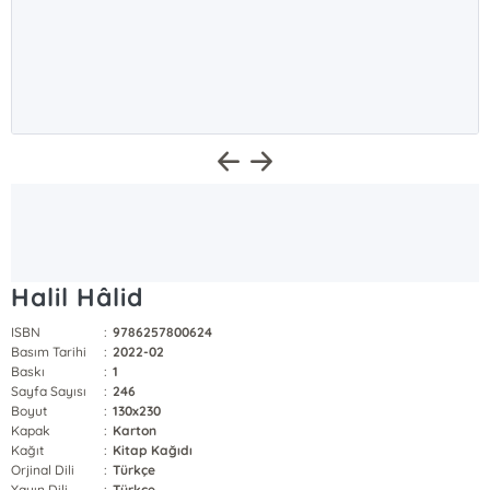
Halil Hâlid
ISBN
:
9786257800624
Basım Tarihi
:
2022-02
Baskı
:
1
Sayfa Sayısı
:
246
Boyut
:
130x230
Kapak
:
Karton
Kağıt
:
Kitap Kağıdı
Orjinal Dili
:
Türkçe
Yayın Dili
:
Türkçe