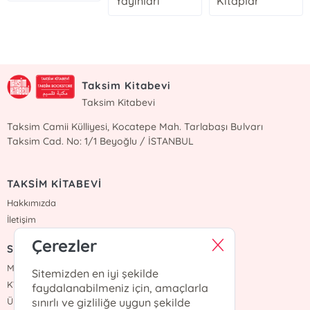
Yayınları
Kitaplar
Taksim Kitabevi
Taksim Kitabevi
Taksim Camii Külliyesi, Kocatepe Mah. Tarlabaşı Bulvarı
Taksim Cad. No: 1/1 Beyoğlu / İSTANBUL
TAKSİM KİTABEVİ
Hakkımızda
İletişim
Çerezler
SÖZLEŞMELER
Mesafeli Satış Sözleşmesi
Sitemizden en iyi şekilde
KVKK Sözleşmesi
faydalanabilmeniz için, amaçlarla
Üyelik Sözleşmesi
sınırlı ve gizliliğe uygun şekilde