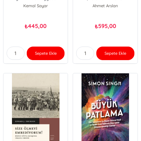
Rehberlik
Felsefesi: Epikurosçular,
Kemal Sayar
Ahmet Arslan
Stoacılar, Septikler
Feyza Bağlan
445,00
595,00
₺
₺
Sepete Ekle
Sepete Ekle