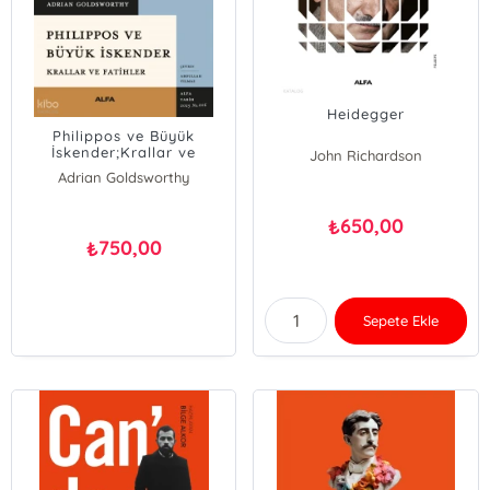
Heidegger
Philippos ve Büyük
İskender;Krallar ve
John Richardson
Fatihler
Adrian Goldsworthy
650,00
₺
750,00
₺
Sepete Ekle