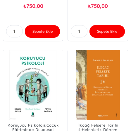
750,00
750,00
₺
₺
Sepete Ekle
Sepete Ekle
Koruyucu Psikoloji;Çocuk
İlkçağ Felsefe Tarihi
Eğitiminde Duygusal
4;Helenistik Dönem