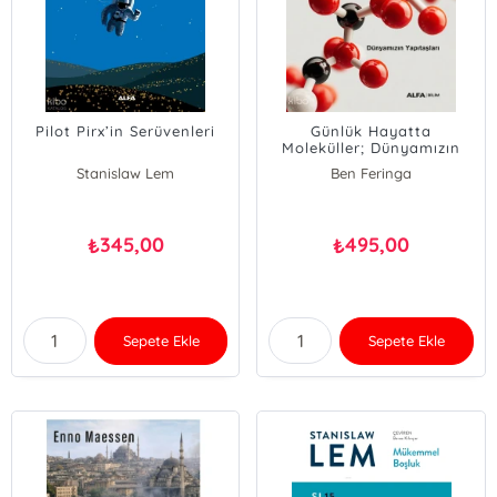
Pilot Pirx’in Serüvenleri
Günlük Hayatta
Moleküller; Dünyamızın
Yapıtaşları
Stanislaw Lem
Ben Feringa
Anouk Lubbe
345,00
495,00
₺
₺
Sepete Ekle
Sepete Ekle