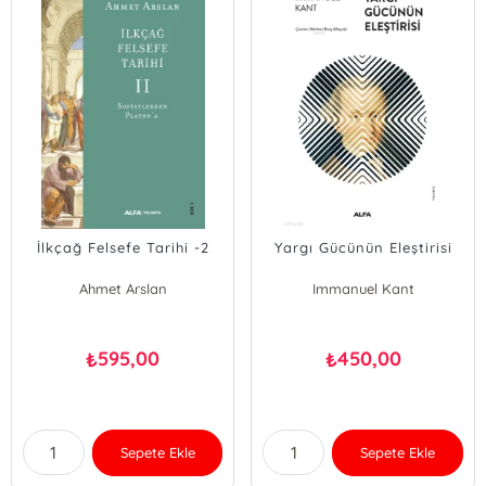
İlkçağ Felsefe Tarihi -2
Yargı Gücünün Eleştirisi
Ahmet Arslan
Immanuel Kant
595,00
450,00
₺
₺
Sepete Ekle
Sepete Ekle