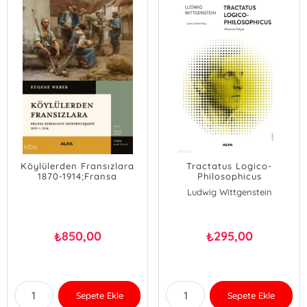
Köylülerden Fransızlara
Tractatus Logico-
1870-1914;Fransa
Philosophicus
Kırsalının Modernleşmesi
Ludwig Wittgenstein
850,00
295,00
₺
₺
Sepete Ekle
Sepete Ekle