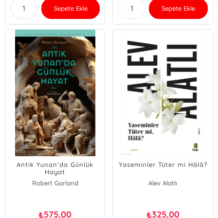
Sepete Ekle
Sepete Ekle
Antik Yunan’da Günlük
Yaseminler Tüter mi Hâlâ?
Hayat
Robert Garland
Alev Alatlı
575,00
325,00
₺
₺