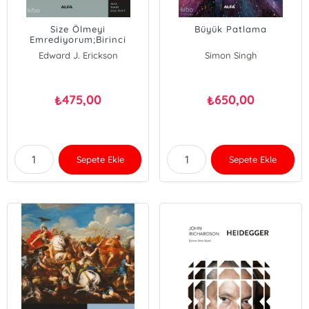
Size Ölmeyi
Büyük Patlama
Emrediyorum;Birinci
Dünya Savaşında Osmanlı
Edward J. Erickson
Simon Singh
Ordusu
475,00
650,00
₺
₺
Sepete Ekle
Sepete Ekle