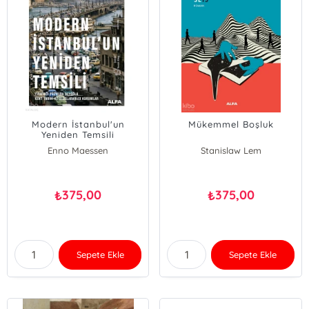
Modern İstanbul'un
Mükemmel Boşluk
Yeniden Temsili
Enno Maessen
Stanislaw Lem
375,00
375,00
₺
₺
Sepete Ekle
Sepete Ekle