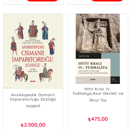
Hitit Kralı IV.
Tudhaliya;Asur Devleti ve
Ansiklopedik Osmanlı
Suriye’deki Vassal
İmparatorluğu Sözlüğü
İlknur Taş
Krallıklara Yönelik
(Ciltli)
Kolektif
Politikası
475,00
₺
2.500,00
₺