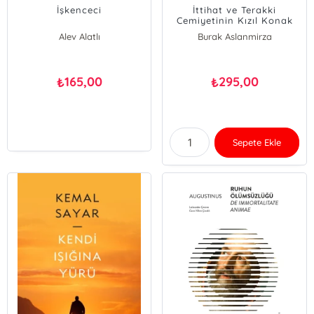
İşkenceci
İttihat ve Terakki
Cemiyetinin Kızıl Konak
Evrakı;Toplantı Zabıtaları,
Alev Alatlı
Burak Aslanmirza
Genelgeler ve Siyasi
Program (1916-1917)
165,00
295,00
₺
₺
Sepete Ekle