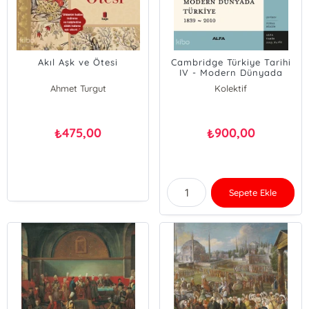
Akıl Aşk ve Ötesi
Cambridge Türkiye Tarihi
IV - Modern Dünyada
Türkiye 1839-2010
Ahmet Turgut
Kolektif
475,00
900,00
₺
₺
Sepete Ekle