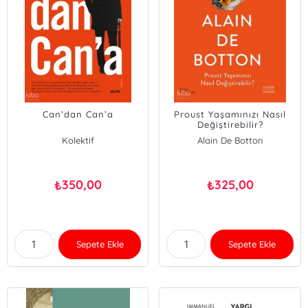
Can’dan Can’a
Proust Yaşamınızı Nasıl
Değiştirebilir?
Kolektif
Alain De Botton
350,00
325,00
₺
₺
Sepete Ekle
Sepete Ekle