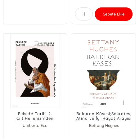
Sepete Ekle
Felsefe Tarihi 2.
Baldıran Kâsesi;Sokrates,
Cilt;Hellenizmden
Atina ve İyi Hayat Arayışı
Augustinus'a
Umberto Eco
Bettany Hughes
Riccardo Fedriga