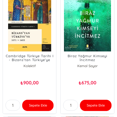
Cambridge Türkiye Tarihi I
Biraz Yağmur Kimseyi
- Bizans’tan Türkiye'ye
İncitmez
1071 - 1453
Kolektif
Kemal Sayar
900,00
675,00
₺
₺
Sepete Ekle
Sepete Ekle