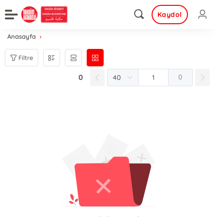
Kaydol
Anasayfa
Filtre
0
0