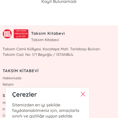
Kayıt Bulunamadı
Taksim Kitabevi
Taksim Kitabevi
Taksim Camii Külliyesi, Kocatepe Mah. Tarlabaşı Bulvarı
Taksim Cad. No: 1/1 Beyoğlu / İSTANBUL
TAKSİM KİTABEVİ
Hakkımızda
İletişim
Çerezler
SÖZLEŞMELER
Mesafeli Satış Sözleşmesi
Sitemizden en iyi şekilde
KVKK Sözleşmesi
faydalanabilmeniz için, amaçlarla
Üyelik Sözleşmesi
sınırlı ve gizliliğe uygun şekilde